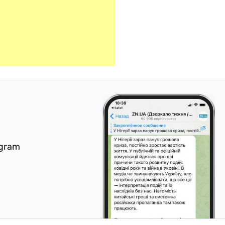
egram