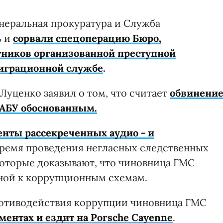
енеральная прокуратура и Служба
ь и
сорвали спецоперацию Бюро,
тников организованной преступной
миграционной службе
.
Луценко заявил о том, что считает
обвинени
НАБУ обоснованным.
нты рассекреченных аудио - и
время проведения негласных следственных
которые доказывают, что чиновница ГМС
ной к коррупционным схемам.
ротиводействия коррупции чиновница ГМС
ентах и ездит на Porsche Cayenne
.