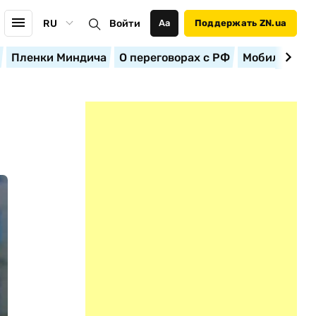
RU
Войти
Аа
Поддержать ZN.ua
Пленки Миндича
О переговорах с РФ
Мобилизация