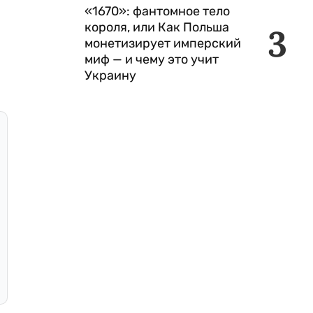
«1670»: фантомное тело
короля, или Как Польша
3
монетизирует имперский
миф — и чему это учит
Украину