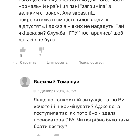
нормальній країні ця пані "загриміла" з
великим строком. Але зараз, під
покровительством цієї гнилої влади, її
відпустять, і доказів ніяких не нададуть. Тай і
які докази? Служба і ГПУ "постарались" щоб
доказів не було.
0
8
Ответить
Цитировать
Пожаловаться
Василий Томащук
1 Декабря 2017, 08:58
Якщо по конкретній ситуації, то що Ви
хочете їй інкримінувати? Адже вона
поступила так, як потрібно - здала
провокатора СБУ. Чи потрібно було таки
брати взятку?