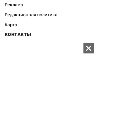
Реклама
Редакционная политика
Карта
КОНТАКТЫ
01010 Киев, ул. Князей Острожских, 19/1
Телефон редакции:
+380 (44) 280-04-85
Электронная почта редакции:
zn94@ukr.net
Электронная почта службы новостей:
editor@zn.ua
СОЦСЕТИ
ПОДДЕРЖАТЬ ZN.UA
Поддержать независимую