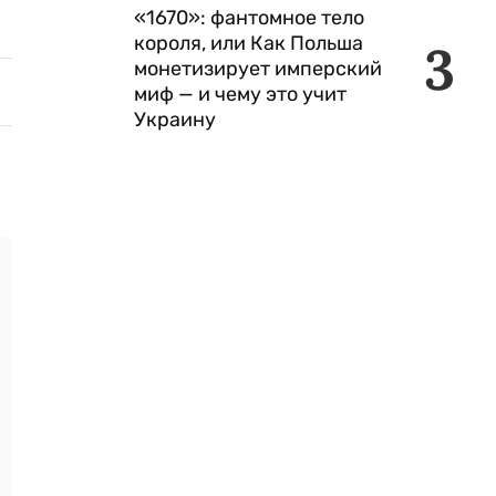
«1670»: фантомное тело
короля, или Как Польша
3
монетизирует имперский
миф — и чему это учит
Украину