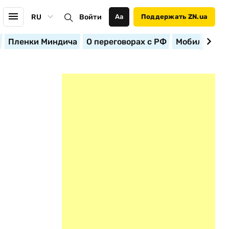
RU
Войти
Аа
Поддержать ZN.ua
Пленки Миндича
О переговорах с РФ
Мобилизация