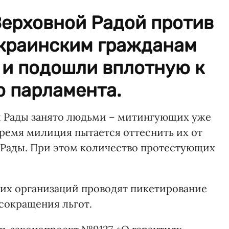
ерховной Радой против
украинским гражданам
 и подошли вплотную к
о парламента.
й Рады занято людьми – митингующих уже
 время милиция пытается оттеснить их от
й Рады. При этом количество протестующих
их организаций проводят пикетирование
сокращения льгот.