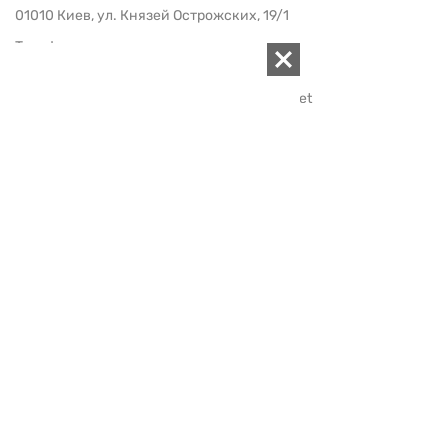
01010 Киев, ул. Князей Острожских, 19/1
Телефон редакции:
+380 (44) 280-04-85
Электронная почта редакции:
zn94@ukr.net
Электронная почта службы новостей:
editor@zn.ua
СОЦСЕТИ
ПОДДЕРЖАТЬ ZN.UA
Поддержать независимую
журналистику!
ЗЕРКАЛО НЕДЕЛИ
не подводим с 1994-го года
АРХИВ