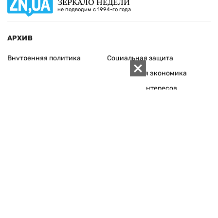
ЗЕРКАЛО НЕДЕЛИ
не подводим с 1994-го года
АРХИВ
Внутренняя политика
Социальная защита
Международная политика
Зарубежная экономика
Макроуровень
Конфликт интересов
Энергорынок
Экономическая
безопасность
Приватизация
Персоналии
Экономика регионов
Социум
Наука
История
Технологии
Круг семьи
Среда обитания
Туризм
Церковь
Собственность
Культура