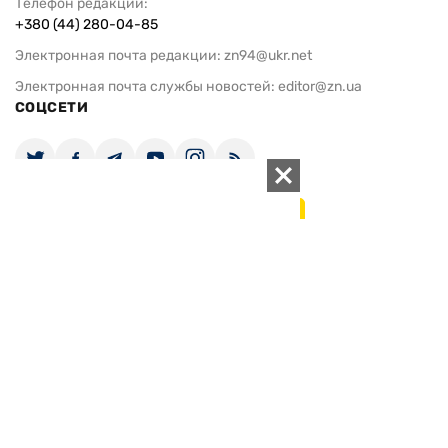
Телефон редакции:
+380 (44) 280-04-85
Электронная почта редакции:
zn94@ukr.net
Электронная почта службы новостей:
editor@zn.ua
СОЦСЕТИ
ПОДДЕРЖАТЬ ZN.UA
Поддержать независимую
журналистику!
ЗЕРКАЛО НЕДЕЛИ
не подводим с 1994-го года
АРХИВ
Внутренняя политика
Социальная защита