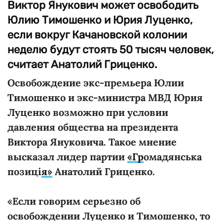
Виктор Янукович может освободить
Юлию Тимошенко и Юрия Луценко,
если вокруг Качановской колонии
неделю будут стоять 50 тысяч человек,
считает Анатолий Гриценко.
Освобождение экс-премьера Юлии
Тимошенко и экс-министра МВД Юрия
Луценко возможно при условии
давления общества на президента
Виктора Януковича. Такое мнение
высказал лидер партии
«Гр
омадянська
позиці
я»
Анатолий Гриценко.
«Если говорим серьезно об
о
свобождени
и
Луценко и Тимошенко, то