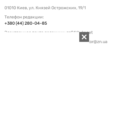
01010 Киев, ул. Князей Острожских, 19/1
Телефон редакции:
+380 (44) 280-04-85
Электронная почта редакции:
zn94@ukr.net
Электронная почта службы новостей:
editor@zn.ua
СОЦСЕТИ
ПОДДЕРЖАТЬ ZN.UA
Поддержать независимую
журналистику!
ЗЕРКАЛО НЕДЕЛИ
не подводим с 1994-го года