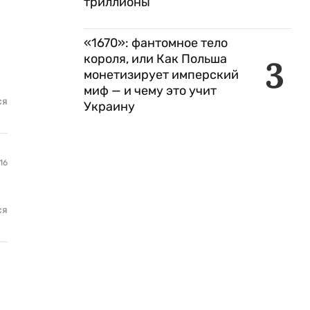
триллионы
«1670»: фантомное тело
короля, или Как Польша
3
монетизирует имперский
миф — и чему это учит
ся
Украину
16
ся