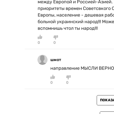
между Европой и Россией-Азией. 
приоритеты времен Советсвкого С
Европы, население - дешевая раб
больной украинский народ!!! Мож
вспомнишь чтол ты народ!!!
0
0
шмот
направление МЫСЛИ ВЕРНОЕ
0
0
ПОКАЗ