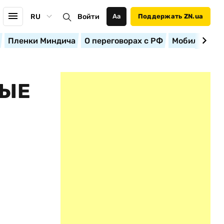
RU
Войти
Аа
Поддержать ZN.ua
Пленки Миндича
О переговорах с РФ
Мобилизация
НЫЕ