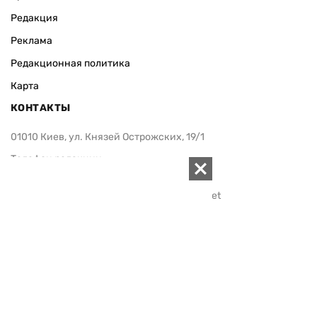
Редакция
Реклама
Редакционная политика
Карта
КОНТАКТЫ
01010 Киев, ул. Князей Острожских, 19/1
Телефон редакции:
+380 (44) 280-04-85
Электронная почта редакции:
zn94@ukr.net
Электронная почта службы новостей:
editor@zn.ua
СОЦСЕТИ
ПОДДЕРЖАТЬ ZN.UA