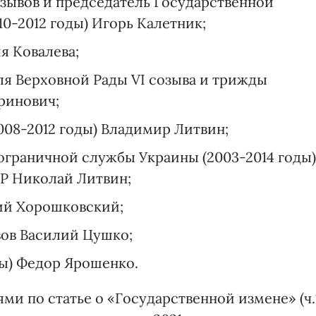
зывов и председатель Государственной
0-2012 годы) Игорь Калетник;
я Ковалева;
я Верховной Рады VI созыва и трижды
ринович;
008-2012 годы) Владимир Литвин;
ограничной службы Украины (2003-2014 годы)
ВР Николай Литвин;
рий Хорошковский;
вов Василий Цушко;
ды) Федор Ярошенко.
ми по статье о «Государственной измене» (ч.