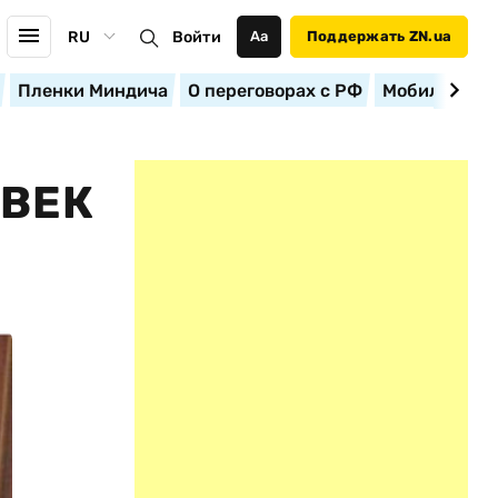
RU
Войти
Аа
Поддержать ZN.ua
Пленки Миндича
О переговорах с РФ
Мобилизация
ОВЕК