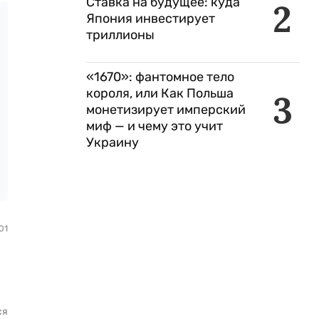
Ставка на будущее: куда
2
Япония инвестирует
триллионы
«1670»: фантомное тело
короля, или Как Польша
3
монетизирует имперский
миф — и чему это учит
Украину
01
ся