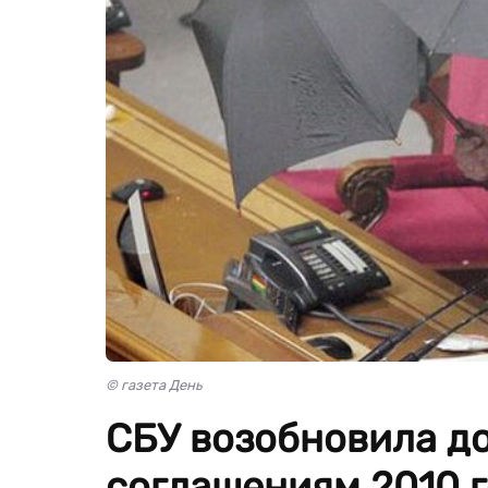
© газета День
СБУ возобновила д
соглашениям 2010 г