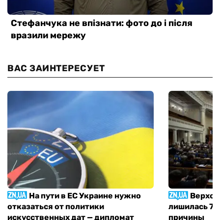
ВАС ЗАИНТЕРЕСУЕТ
На пути в ЕС Украине нужно
Верхов
отказаться от политики
лишилась 71 
искусственных дат — дипломат
причины