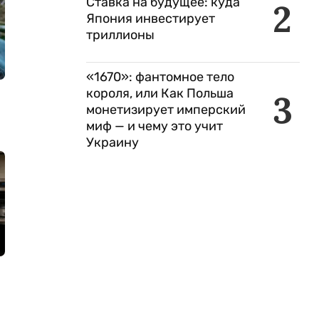
Ставка на будущее: куда
2
Япония инвестирует
триллионы
«1670»: фантомное тело
короля, или Как Польша
3
монетизирует имперский
миф — и чему это учит
Украину