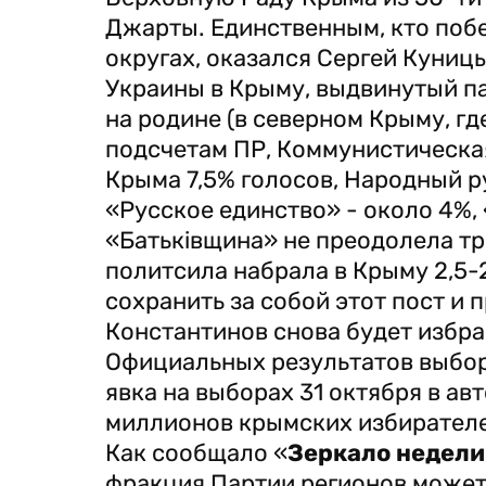
Джарты. Единственным, кто поб
округах, оказался Сергей Куниц
Украины в Крыму, выдвинутый п
на родине (в северном Крыму, гд
подсчетам ПР, Коммунистическа
Крыма 7,5% голосов, Народный ру
«Русское единство» - около 4%, 
«Батьківщина» не преодолела т
политсила набрала в Крыму 2,5-
сохранить за собой этот пост и 
Константинов снова будет избр
Официальных результатов выборо
явка на выборах 31 октября в ав
миллионов крымских избирателей
Как сообщало «
Зеркало недели
фракция Партии регионов может 