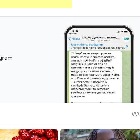
egram