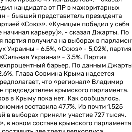
едил кандидата от ПР в мажоритарных
ын - бывший представитель президента
артией «Союз». «Куницын победил у себя
е начинал карьеру)», - сказал Джарты. По
я партия получила на выборах в парламен
х Украины - 6,5%, «Союз» - 5,02%, партия
«Сильная Украина» - 3,5%. Партия
рехпроцентный барьер. По данным Джарты
2,6%. Глава Совмина Крыма надеется
предполагает, что «регионал» Владимир
ан председателем крымского парламента.
в в Крыму пока нет. Как сообщалось,
тономии составила 47,7%. Из почти 1,525
 в выборах приняли участие 727 тысяч.
», в новом составе крымского парламента
составить две трети депкорпуса.