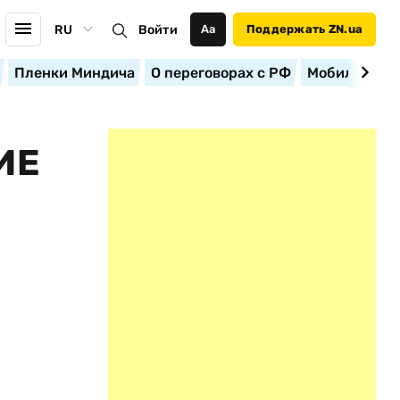
RU
Войти
Аа
Поддержать ZN.ua
Пленки Миндича
О переговорах с РФ
Мобилизация
ИЕ