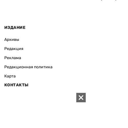
ИЗДАНИЕ
Архивы
Редакция
Реклама
Редакционная политика
Карта
КОНТАКТЫ
01010 Киев, ул. Князей Острожских, 19/1
Телефон редакции:
+380 (44) 280-04-85
Электронная почта редакции:
zn94@ukr.net