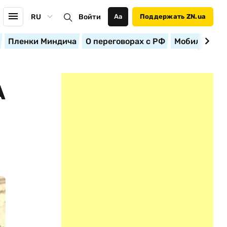
RU
Войти
Аа
Поддержать ZN.ua
Пленки Миндича
О переговорах с РФ
Мобилизация
А