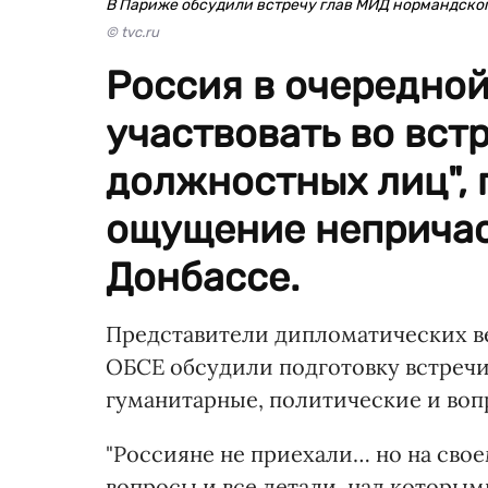
В Париже обсудили встречу глав МИД нормандско
© tvc.ru
Россия в очередной
участвовать во вст
должностных лиц", 
ощущение непричас
Донбассе.
Представители дипломатических ве
ОБСЕ обсудили подготовку встречи
гуманитарные, политические и воп
"Россияне не приехали… но на свое
вопросы и все детали, над которым