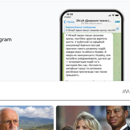
egram