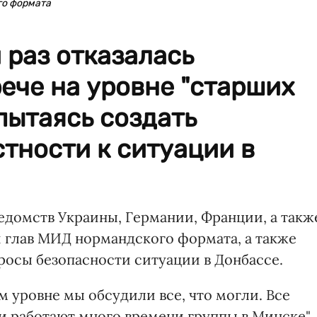
го формата
 раз отказалась
рече на уровне "старших
пытаясь создать
тности к ситуации в
домств Украины, Германии, Франции, а такж
 глав МИД нормандского формата, а также
росы безопасности ситуации в Донбассе.
м уровне мы обсудили все, что могли. Все
и работают много времени группы в Минске", 