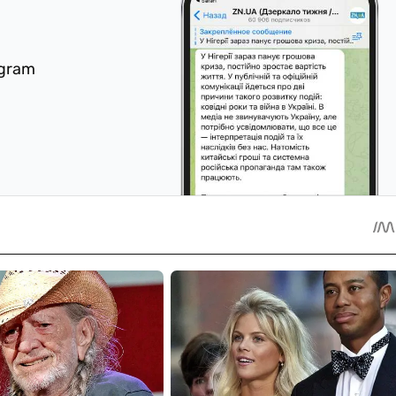
egram