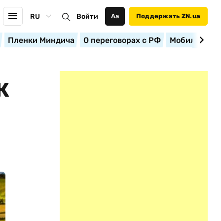
RU
Войти
Аа
Поддержать ZN.ua
Пленки Миндича
О переговорах с РФ
Мобилизация
К