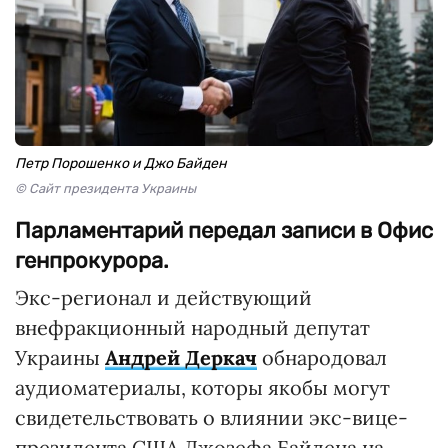
Петр Порошенко и Джо Байден
© Сайт президента Украины
Парламентарий передал записи в Офис
генпрокурора.
Экс-регионал и действующий
внефракционный народный депутат
Украины
Андрей Деркач
обнародовал
аудиоматериалы, которы якобы могут
свидетельствовать о влиянии экс-вице-
президента США Джозефа Байдена на