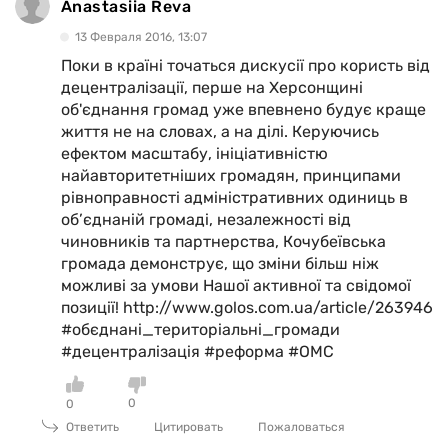
Anastasiia Reva
13 Февраля 2016, 13:07
Поки в країні точаться дискусії про користь від
децентралізації, перше на Херсонщині
об'єднання громад уже впевнено будує краще
життя не на словах, а на ділі. Керуючись
ефектом масштабу, ініціативністю
найавторитетніших громадян, принципами
рівноправності адміністративних одиниць в
об’єднаній громаді, незалежності від
чиновників та партнерства, Кочубеївська
громада демонструє, що зміни більш ніж
можливі за умови Нашої активної та свідомої
позиції! http://www.golos.com.ua/article/263946
#обєднані_територіальні_громади
#децентралізація #реформа #ОМС
0
0
Ответить
Цитировать
Пожаловаться