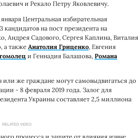
аевич и Рекало Петру Яковлевичу.
 января Центральная избирательная
 кандидатов на пост президента на
о, Андрея Садового, Сергея Каплина, Витали
, а также
Анатолия Гриценко
, Евгения
огомолец
и Геннадия Балашова,
Романа
в или же граждане могут самовыдвигаться до 
ции - 8 февраля 2019 года. Залог для
езидента Украины составляет 2,5 миллиона
RELATED VIDEO
ного процесса и защите от влияния извне