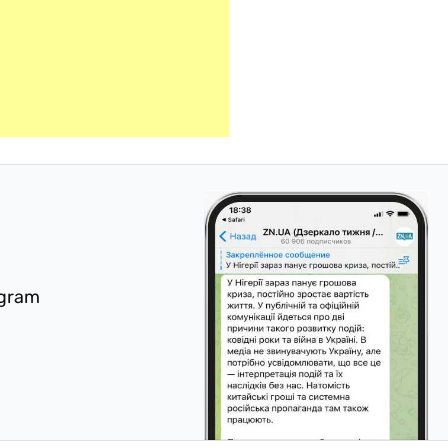
egram