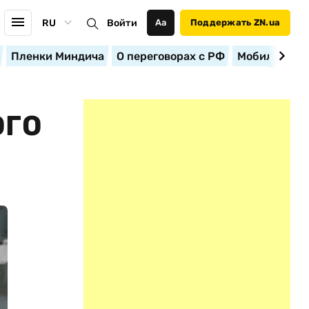
RU
Войти
Аа
Поддержать ZN.ua
Пленки Миндича
О переговорах с РФ
Мобилизация
ОГО