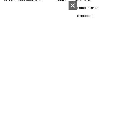
Международная политика
Зарубежная экономика
Макроуровень
Конфликт интересов
Энергорынок
Экономическая
безопасность
Приватизация
Персоналии
Экономика регионов
Социум
Наука
История
Технологии
Круг семьи
Среда обитания
Туризм
Церковь
Собственность
Культура
Использование материалов «ZN.UA» разрешается при
условии ссылки на «ZN.UA».
Для интернет-изданий обязательна прямая, открытая для
поисковых систем, гиперссылка в первом абзаце на