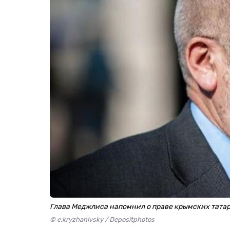
Глава Меджлиса напомнил о праве крымских тата
© e.kryzhanivsky / Depositphotos