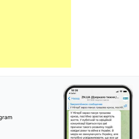
egram