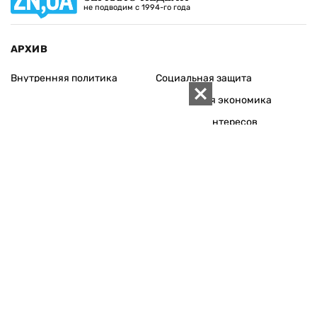
не подводим с 1994-го года
АРХИВ
Внутренняя политика
Социальная защита
Международная политика
Зарубежная экономика
Макроуровень
Конфликт интересов
Энергорынок
Экономическая
безопасность
Приватизация
Персоналии
Экономика регионов
Социум
Наука
История
Технологии
Круг семьи
Среда обитания
Туризм
Церковь
Собственность
Культура