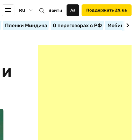
RU
Войти
Аа
Поддержать ZN.ua
Пленки Миндича
О переговорах с РФ
Мобилизация
 И