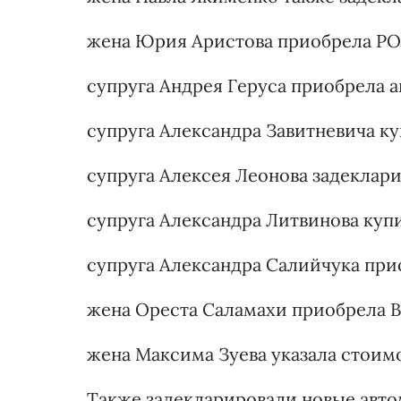
жена Юрия Аристова приобрела POR
супруга Андрея Геруса приобрела авт
супруга Александра Завитневича куп
супруга Алексея Леонова задеклари
супруга Александра Литвинова купил
супруга Александра Салийчука прио
жена Ореста Саламахи приобрела B
жена Максима Зуева указала стоимос
Также задекларировали новые авт