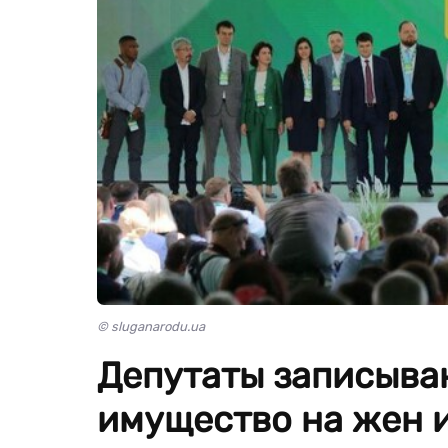
© sluganarodu.ua
Депутаты записыва
имущество на жен и