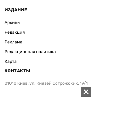
ИЗДАНИЕ
Архивы
Редакция
Реклама
Редакционная политика
Карта
КОНТАКТЫ
01010 Киев, ул. Князей Острожских, 19/1
Телефон редакции:
+380 (44) 280-04-85
Электронная почта редакции:
zn94@ukr.net
Электронная почта службы новостей:
editor@zn.ua
СОЦСЕТИ