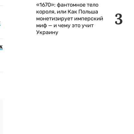
«1670»: фантомное тело
короля, или Как Польша
3
монетизирует имперский
с
миф — и чему это учит
Украину
х