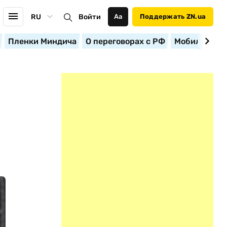
RU
Войти
Аа
Поддержать ZN.ua
Пленки Миндича
О переговорах с РФ
Мобилизация