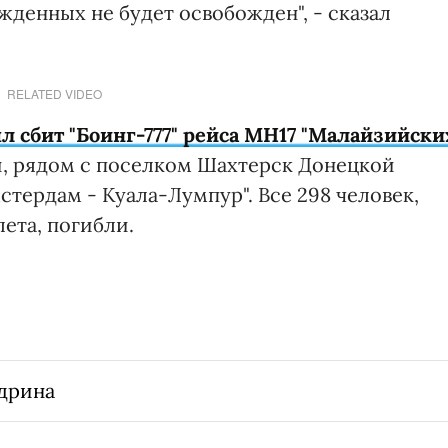
жденных не будет освобожден", - сказал
RELATED VIDEO
л сбит "Боинг-777" рейса MH17 "Малайзийски
й, рядом с поселком Шахтерск Донецкой
стердам - Куала-Лумпур". Все 298 человек,
ета, погибли.
дрина