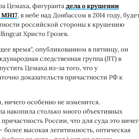
ра Цемаха, фигуранта
дела о крушении
с MH17
, в небе над Донбассом в 2014 году, буде
стности российской стороны к крушению
llingcat Христо Грозев.
ее время", опубликованном в пятницу, он
дународная следственная группа (JIT) в
устить Цемаха из-за того, что у
точно доказательств причастности РФ к
ы, ничего особенно не изменится.
па накопила столько много объективных
 причастность России, что для суда это ниче
 - более высокая легитимность, оптическая