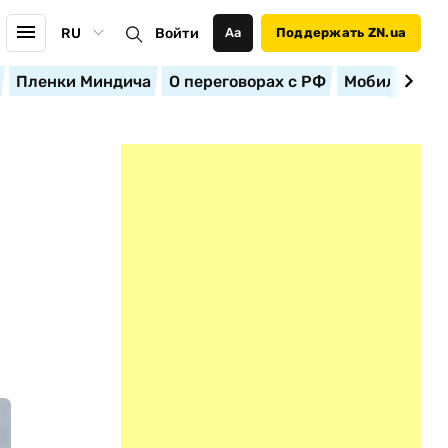
RU
Войти
Аа
Поддержать ZN.ua
Пленки Миндича
О переговорах с РФ
Мобилизация