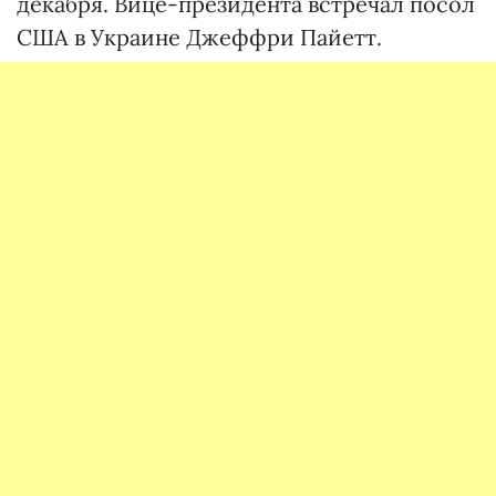
декабря. Вице-президента встречал посол
США в Украине Джеффри Пайетт.