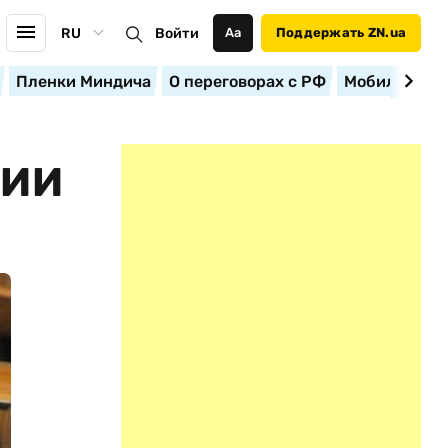
RU
Войти
Аа
Поддержать ZN.ua
Пленки Миндича
О переговорах с РФ
Мобилизация
ЦИИ