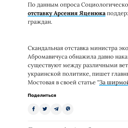
По данным опроса Социологической 
отставку Арсения Яценюка
поддерж
граждан.
Скандальная отставка министра эк
Абромавичуса обнажила давно нак
существуют между различными ветв
украинской политике, пишет главн
Мостовая в своей статье "
За ширмо
Поделиться