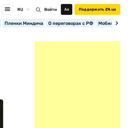
RU
Войти
Аа
Поддержать ZN.ua
Пленки Миндича
О переговорах с РФ
Мобилизация