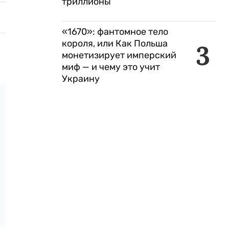
триллионы
«1670»: фантомное тело
короля, или Как Польша
3
монетизирует имперский
миф — и чему это учит
Украину