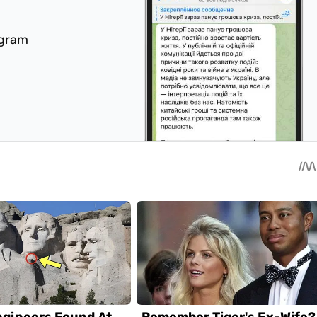
egram