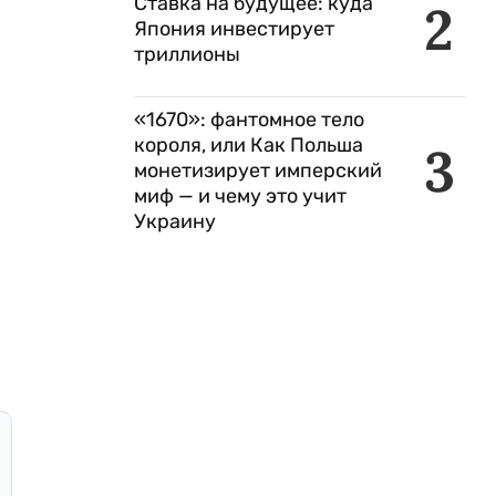
Ставка на будущее: куда
2
Япония инвестирует
триллионы
«1670»: фантомное тело
короля, или Как Польша
3
монетизирует имперский
миф — и чему это учит
Украину