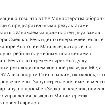
ация о том, что в ГУР Министерства оборон
связи с предварительными результатами
лить с занимаемых должностей двух замов
оря Смешко. Речь идет о генерал-лейтенанте
айоре Анатолии Магалясе, которые, по
лоупотребили служебным положением с
р. Речь шла о трех-четырех «на душу
вшим руководителем военной разведки МО, а
БУ Александром Скипальским, оказалось, что
реувеличены. Злоупотребления имели место
картину, по просьбе «Зеркала недели», описал
го управления разведки Министерства
янович Гаврилов: