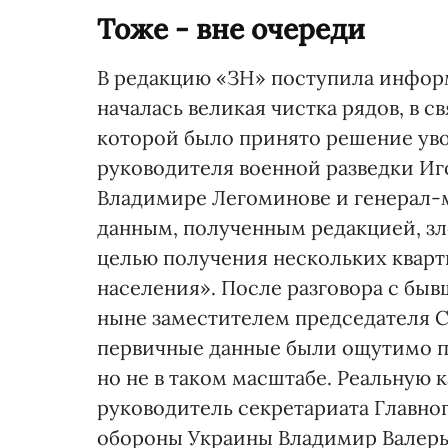
Тоже - вне очереди
В редакцию «ЗН» поступила информ
началась великая чистка рядов, в 
которой было принято решение уво
руководителя военной разведки Иг
Владимире Легоминове и генерал-м
данным, полученным редакцией, з
целью получения нескольких кварти
населения». После разговора с бы
ныне заместителем председателя С
первичные данные были ощутимо п
но не в таком масштабе. Реальную 
руководитель секретариата Главно
обороны Украины Владимир Валерь