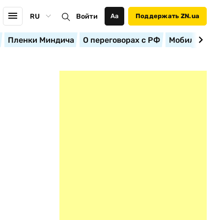
RU
Войти
Аа
Поддержать ZN.ua
Пленки Миндича
О переговорах с РФ
Мобилизация