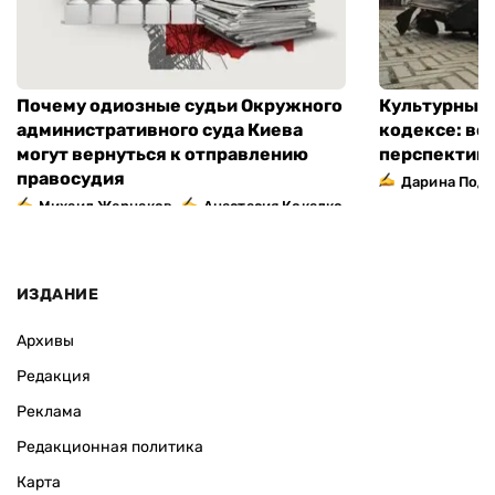
Почему одиозные судьи Окружного
Культурный 
административного суда Киева
кодексе: во
могут вернуться к отправлению
перспектив
правосудия
Дарина Подг
,
Михаил Жернаков
Анастасия Кокалко
ИЗДАНИЕ
Архивы
Редакция
Реклама
Редакционная политика
Карта