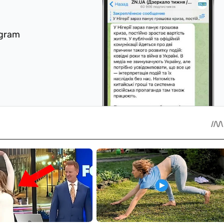
egram