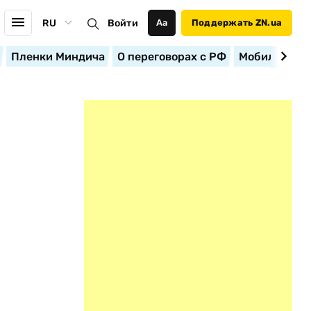
RU
Войти
Аа
Поддержать ZN.ua
Пленки Миндича
О переговорах с РФ
Мобилизация