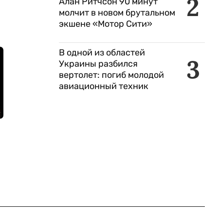
2
Алан Ритчсон 90 минут
молчит в новом брутальном
экшене «Мотор Сити»
В одной из областей
3
Украины разбился
вертолет: погиб молодой
авиационный техник