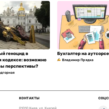
ый геноцид в
Бухгалтер на аутсорсе
м кодексе: возможно
Владимир Прядка
овы перспективы?
одгорная
КОНТАКТЫ
СОЦС
01010 Киев, ул. Князей