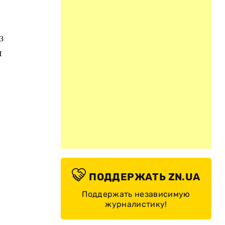
з
я
ПОДДЕРЖАТЬ ZN.UA
Поддержать независимую
журналистику!