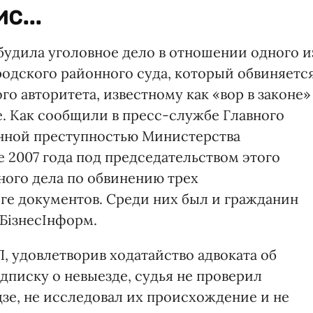
с...
будила уголовное дело в отношении одного и
одского районного суда, который обвиняетс
го авторитета, известному как «вор в законе»
е. Как сообщили в пресс-службе Главного
анной преступностью Министерства
е 2007 года под председательством этого
ного дела по обвинению трех
ге документов. Среди них был и гражданин
АБізнесІнформ.
, удовлетворив ходатайство адвоката об
писку о невыезде, судья не проверил
зе, не исследовал их происхождение и не