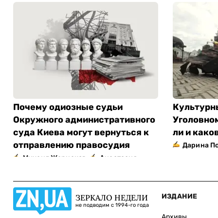
Почему одиозные судьи
Культурн
Окружного административного
Уголовно
суда Киева могут вернуться к
ли и как
отправлению правосудия
Дарина П
,
Михаил Жернаков
Анастасия
Кокалко
ИЗДАНИЕ
ЗЕРКАЛО НЕДЕЛИ
не подводим с 1994-го года
Архивы