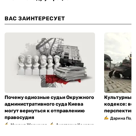
ВАС ЗАИНТЕРЕСУЕТ
Почему одиозные судьи Окружного
Культурный 
административного суда Киева
кодексе: во
могут вернуться к отправлению
перспектив
правосудия
Дарина Подг
,
Михаил Жернаков
Анастасия Кокалко