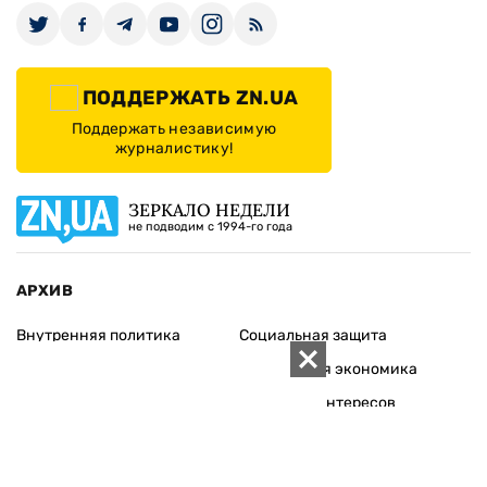
ПОДДЕРЖАТЬ ZN.UA
Поддержать независимую
журналистику!
ЗЕРКАЛО НЕДЕЛИ
не подводим с 1994-го года
АРХИВ
Внутренняя политика
Социальная защита
Международная политика
Зарубежная экономика
Макроуровень
Конфликт интересов
Энергорынок
Экономическая
безопасность
Приватизация