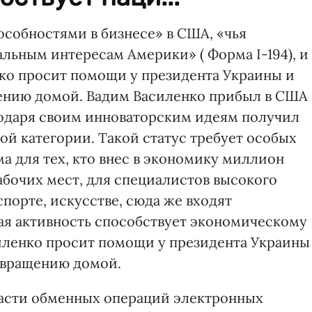
собностями в бизнесе» в США, «чья
льным интересам Америки» ( Форма I-194), и
ко просит помощи у президента Украины и
ению домой. Вадим Василенко прибыл в США 
агодаря своим инноваторским идеям получил
ой категории. Такой статус требует особых
ма для тех, кто внес в экономику миллион
абочих мест, для специалистов высокого
спорте, искусстве, сюда же входят
ая активность способствует экономическому
иленко просит помощи у президента Украины
озвращению домой.
ласти обменных операций электронных