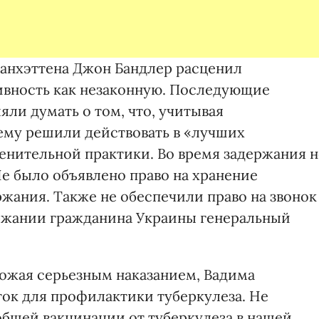
анхэттена Джон Бандлер расценил
вность как незаконную. Последующие
ли думать о том, что, учитывая
ему решили действовать в «лучших
нительной практики. Во время задержания н
Не было объявлено право на хранение
ржания. Также не обеспечили право на звонок
ержании гражданина Украины генеральный
ожая серьезным наказанием, Вадима
ток для профилактики туберкулеза. Не
общей вакцинации от туберкулеза в нашей