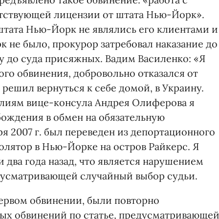
тствующей лицензии от штата Нью-Йорк».
штата Нью-Йорк не являлись его клиентами и
 не было, прокурор затребовал наказание до
ну до суда присяжных. Вадим Василенко: «Я
ого обвинения, добровольно отказался от
решил вернуться к себе домой, в Украину.
илиям вице-консула Андрея Олиферова я
ождения в обмен на обязательную
ря 2007 г. был переведен из депортационного
олятор в Нью-Йорке на остров Райкерс. Я
и два года назад, что является нарушением
дусматривающей случайный выбор судьи.
ервом обвинении, были повторно
ых обвинений по статье, предусматривающе