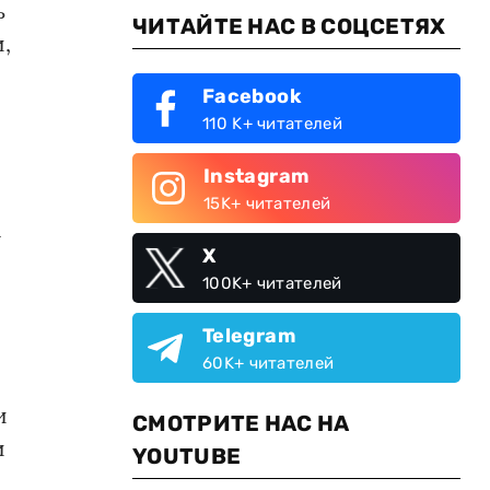
ь
ЧИТАЙТЕ НАС В СОЦСЕТЯХ
,
Facebook
110 K+ читателей
Instagram
15K+ читателей
а
X
100K+ читателей
Telegram
60K+ читателей
и
СМОТРИТЕ НАС НА
и
YOUTUBE