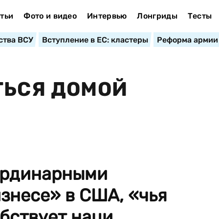
тьи
Фото и видео
Интервью
Лонгриды
Тесты
ства ВСУ
Вступление в ЕС: кластеры
Реформа армии
ТЬСЯ ДОМОЙ
ординарными
знесе» в США, «чья
ствует наци...