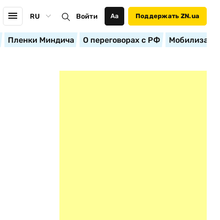
RU
Войти
Аа
Поддержать ZN.ua
Пленки Миндича
О переговорах с РФ
Мобилизация