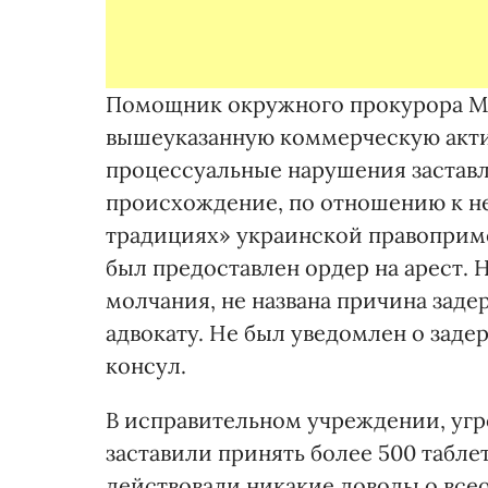
Помощник окружного прокурора М
вышеуказанную коммерческую акти
процессуальные нарушения заставля
происхождение, по отношению к н
традициях» украинской правоприме
был предоставлен ордер на арест. 
молчания, не названа причина заде
адвокату. Не был уведомлен о зад
консул.
В исправительном учреждении, угр
заставили принять более 500 табле
действовали никакие доводы о все