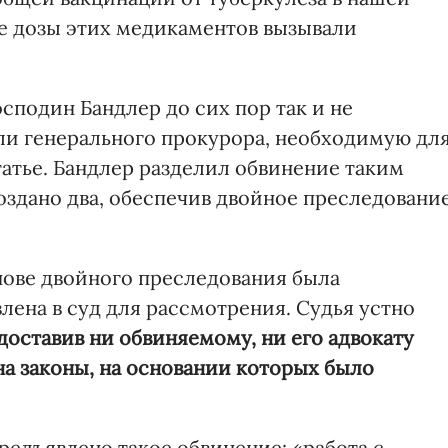
е дозы этих медикаментов вызывали
подин Бандлер до сих пор так и не
ли генерального прокурора, необходимую дл
тье. Бандлер разделил обвинение таким
создано два, обеспечив двойное преследовани
нове двойного преследования была
лена в суд для рассмотрения. Судья устно
едоставив ни обвиняемому, ни его адвокату
а законы, на основании которых было
редъявлено такое обвинение: «работа с