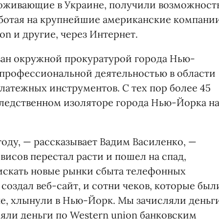
оживающие в Украине, получили возможност
работая на крупнейшие американские компании
ion и другие, через Интернет.
ован окружной прокуратурой города Нью-
 профессиональной деятельностью в области
атежных инструментов. С тех пор более 45
следственном изоляторе города Нью-Йорка н
году, — рассказывает Вадим Василенко, —
исов перестал расти и пошел на спад,
искать новые рынки сбыта телефонных
 создал веб-сайт, и сотни чеков, которые был
не, хлынули в Нью-Йорк. Мы зачисляли деньг
ляли деньги по Western union банковским