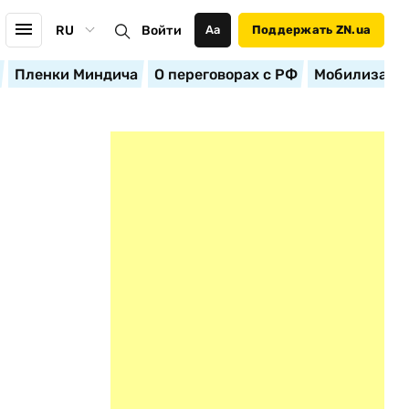
RU
Войти
Аа
Поддержать ZN.ua
Пленки Миндича
О переговорах с РФ
Мобилизация