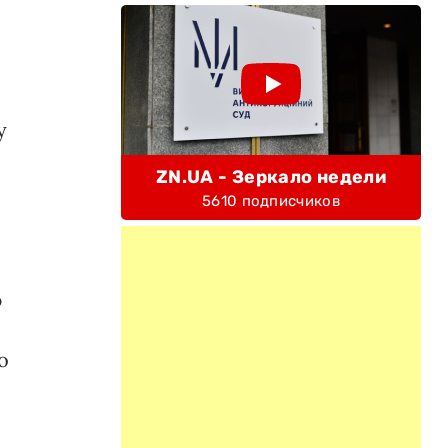
у
ZN.UA - Зеркало недели
5610 подписчиков
ю
о