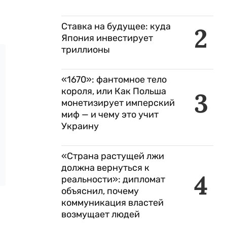
Ставка на будущее: куда
2
Япония инвестирует
триллионы
«1670»: фантомное тело
короля, или Как Польша
3
монетизирует имперский
миф — и чему это учит
Украину
«Страна растущей лжи
должна вернуться к
4
реальности»: дипломат
объяснил, почему
коммуникация властей
возмущает людей