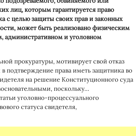
ко подозреваемого, обвиняемого или
ких лиц, которым гарантируется право
а с целью защиты своих прав и законных
тности, может быть реализовано физическим
м, административном и уголовном
ьной прокуратуры, мотивирует свой отказ
в подтверждение права иметь защитника во
свидетеля на решение Конституционного суда
езосновательными, поскольку…
татьи уголовно-процессуального
вового статуса свидетеля,