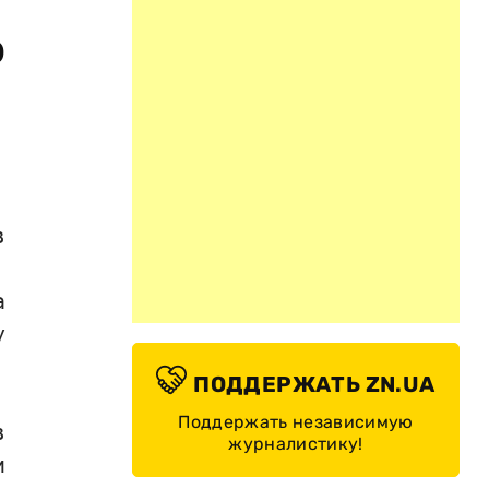
о
в
а
у
ПОДДЕРЖАТЬ ZN.UA
Поддержать независимую
в
журналистику!
и