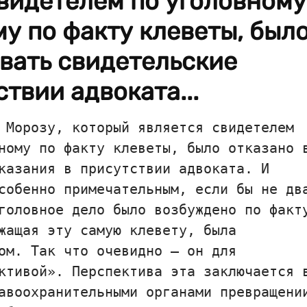
видетелем по уголовному
у по факту клеветы, был
авать свидетельские
твии адвоката...
 Морозу, который является свидетелем
ному по факту клеветы, было отказано 
казания в присутствии адвоката. И
собенно примечательным, если бы не дв
головное дело было возбуждено по факт
жащая эту самую клевету, была
ом. Так что очевидно — он для
ктивой». Перспектива эта заключается 
авоохранительными органами превращени