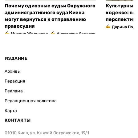
Почему одиозные судьи Окружного
Культурный 
административного суда Киева
кодексе: во
могут вернуться к отправлению
перспектив
правосудия
Дарина Подг
,
Михаил Жернаков
Анастасия Кокалко
ИЗДАНИЕ
Архивы
Редакция
Реклама
Редакционная политика
Карта
КОНТАКТЫ
01010 Киев, ул. Князей Острожских, 19/1