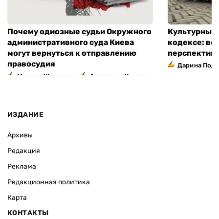
Почему одиозные судьи Окружного
Культурный 
административного суда Киева
кодексе: во
могут вернуться к отправлению
перспектив
правосудия
Дарина Подг
,
Михаил Жернаков
Анастасия Кокалко
ИЗДАНИЕ
Архивы
Редакция
Реклама
Редакционная политика
Карта
КОНТАКТЫ