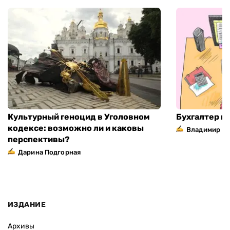
Культурный геноцид в Уголовном
Бухгалтер н
кодексе: возможно ли и каковы
Владимир П
перспективы?
Дарина Подгорная
ИЗДАНИЕ
Архивы