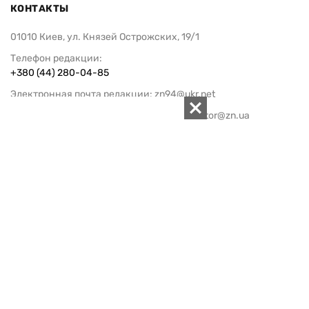
КОНТАКТЫ
01010 Киев, ул. Князей Острожских, 19/1
Телефон редакции:
+380 (44) 280-04-85
Электронная почта редакции:
zn94@ukr.net
Электронная почта службы новостей:
editor@zn.ua
СОЦСЕТИ
ПОДДЕРЖАТЬ ZN.UA
Поддержать независимую
журналистику!
ЗЕРКАЛО НЕДЕЛИ
не подводим с 1994-го года