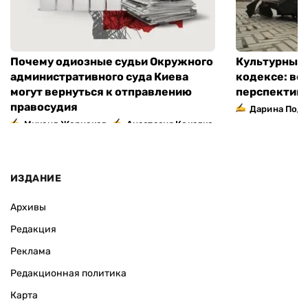
Почему одиозные судьи Окружного
Культурный 
административного суда Киева
кодексе: во
могут вернуться к отправлению
перспектив
правосудия
Дарина Подг
,
Михаил Жернаков
Анастасия Кокалко
ИЗДАНИЕ
Архивы
Редакция
Реклама
Редакционная политика
Карта