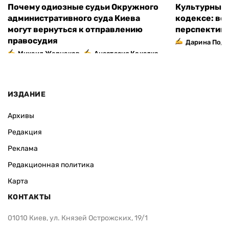
Почему одиозные судьи Окружного
Культурный 
административного суда Киева
кодексе: во
могут вернуться к отправлению
перспектив
правосудия
Дарина Подг
,
Михаил Жернаков
Анастасия Кокалко
ИЗДАНИЕ
Архивы
Редакция
Реклама
Редакционная политика
Карта
КОНТАКТЫ
01010 Киев, ул. Князей Острожских, 19/1