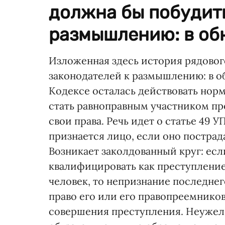
должна бы побудит
размышлению: в обн
Изложенная здесь история рядово
законодателей к размышлению: в 
Кодексе осталась действовать нор
стать равноправным участником пр
свои права. Речь идет о статье 49
признается лицо, если оно пострад
Возникает заколдованный круг: ес
квалифицировать как преступление 
человек, то непризнание последне
право его или его правопреемников 
совершения преступления. Неужел