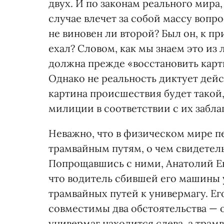
двух. И по законам реального мира
случае влечет за собой массу вопр
не виновен ли второй? Был он, к пр
ехал? Словом, как мы знаем это из
должна прежде «восстановить карт
Однако не реальность диктует дейс
картина происшествия будет такой,
милиции в соответствии с их забл
Неважно, что в физическом мире п
трамвайным путям, о чем свидетел
Попрощавшись с ними, Анатолий Ев
что водитель сбившей его машины 
трамвайных путей к универмагу. Ег
совместимы два обстоятельства — 
универмаг находится слева, а трамв