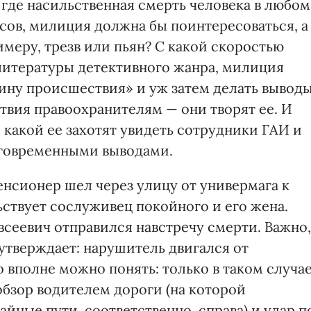
, где насильственная смерть человека в любом
осов, милиция должна бы поинтересоваться, а
имеру, трезв или пьян? С какой скоростью
 литературы детективного жанра, милиция
ину происшествия» и уж затем делать выводы
твия правоохранителям — они творят ее. И
 какой ее захотят увидеть сотрудники ГАИ и
аговременными выводами.
енсионер шел через улицу от универмага к
ьствует сослуживец покойного и его жена.
сеевич отправился навстречу смерти. Важно,
утверждает: нарушитель двигался от
о вполне можно понять: только в таком случа
обзор водителем дороги (на которой
айные пути, соответственно, справа) и удар п