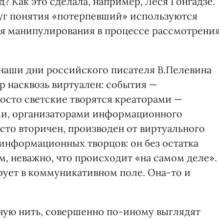
? Как это сделала, например, Леся Гонгадзе.
уг понятия «потерпевший» используются
я манипулирования в процессе рассмотрени
 наши дни российского писателя В.Пелевина
р насквозь виртуален: события —
осто светские творятся креаторами —
и, организаторами информационного
сто вторичен, производен от виртуального
 информационных творцов: он без остатка
м, неважно, что происходит «на самом деле».
ует в коммуникативном поле. Она-то и
дную нить, совершенно по-иному выглядят