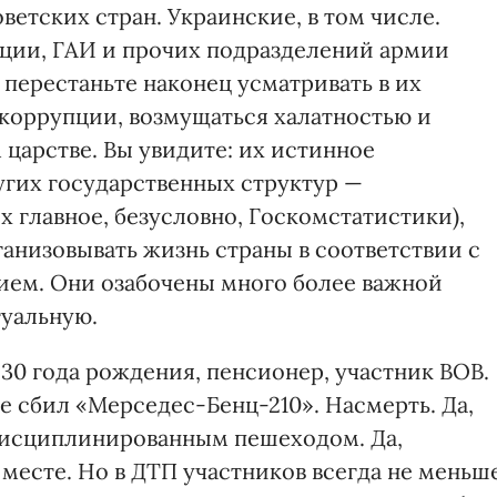
етских стран. Украинские, в том числе.
иции, ГАИ и прочих подразделений армии
перестаньте наконец усматривать в их
коррупции, возмущаться халатностью и
 царстве. Вы увидите: их истинное
ругих государственных структур —
х главное, безусловно, Госкомстатистики),
ганизовывать жизнь страны в соответствии с
нием. Они озабочены много более важной
туальную.
930 года рождения, пенсионер, участник ВОВ.
не сбил «Мерседес-Бенц-210». Насмерть. Да,
дисциплинированным пешеходом. Да,
месте. Но в ДТП участников всегда не меньш