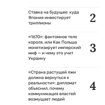
Ставка на будущее: куда
2
Япония инвестирует
триллионы
«1670»: фантомное тело
короля, или Как Польша
3
монетизирует имперский
миф — и чему это учит
Украину
«Страна растущей лжи
должна вернуться к
4
реальности»: дипломат
объяснил, почему
коммуникация властей
возмущает людей