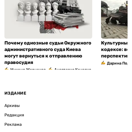
Почему одиозные судьи Окружного
Культурный 
административного суда Киева
кодексе: во
могут вернуться к отправлению
перспектив
правосудия
Дарина Подг
,
Михаил Жернаков
Анастасия Кокалко
ИЗДАНИЕ
Архивы
Редакция
Реклама