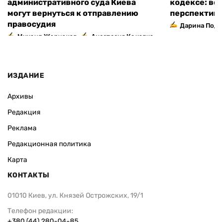
административного суда Киева
кодексе: во
могут вернуться к отправлению
перспектив
правосудия
Дарина Подг
,
Михаил Жернаков
Анастасия Кокалко
ИЗДАНИЕ
Архивы
Редакция
Реклама
Редакционная политика
Карта
КОНТАКТЫ
01010 Киев, ул. Князей Острожских, 19/1
Телефон редакции:
+380 (44) 280-04-85