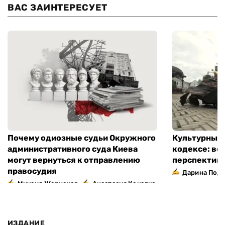
ВАС ЗАИНТЕРЕСУЕТ
Почему одиозные судьи Окружного
Культурный 
административного суда Киева
кодексе: во
могут вернуться к отправлению
перспектив
правосудия
Дарина Подг
,
Михаил Жернаков
Анастасия Кокалко
ИЗДАНИЕ