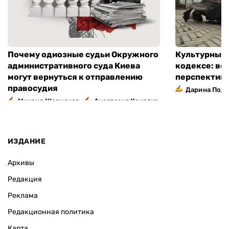
Почему одиозные судьи Окружного
Культурный 
административного суда Киева
кодексе: во
могут вернуться к отправлению
перспектив
правосудия
Дарина Подг
,
Михаил Жернаков
Анастасия Кокалко
ИЗДАНИЕ
Архивы
Редакция
Реклама
Редакционная политика
Карта