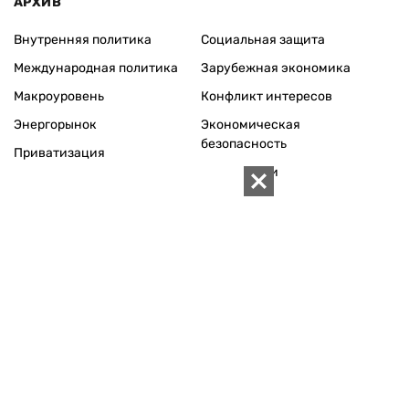
Карта
КОНТАКТЫ
01010 Киев, ул. Князей Острожских, 19/1
Телефон редакции:
+380 (44) 280-04-85
Электронная почта редакции:
zn94@ukr.net
Электронная почта службы новостей:
editor@zn.ua
СОЦСЕТИ
ПОДДЕРЖАТЬ ZN.UA
Поддержать независимую
журналистику!