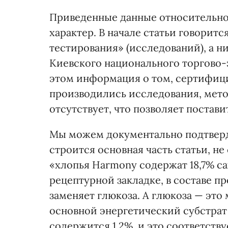
Приведенные данные относительно
характер. В начале статьи говоритс
тестирования» (исследований), а н
Киевского национального торгово-
этом информация о том, сертифици
производились исследования, метод
отсутствует, что позволяет постав
Мы можем документально подтверд
строится основная часть статьи, н
«хлопья Harmony содержат 18,7% сах
рецептурной закладке, в составе пр
заменяет глюкоза. А глюкоза — это
основной энергетический субстрат 
содержится 1,2%, и это соответству