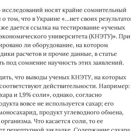
 исследований носят крайне сомнительный
я о том, что в Украине «…нет своих результато
иже дается ссылка на тестирование «ученых
экономического университета (КНЭТУ)». При
ровано ли оборудование, на котором
ики расчетов и прочие данные, в статье
ить под сомнение научность этих заявлений.
ить, что выводы ученых КНЭТУ, на которых
е соответст­вуют действительности. Например:
ара и 1,9% соли», однако, согласно
одукта вовсе не используется сахар; его
 моносахарид, продукт углеводного обмена,
организма. Что касается соли, то ее
ет рецептурной закладке. Со­держание сахара