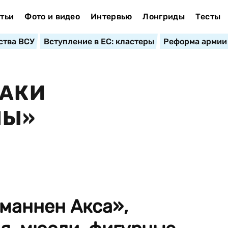
тьи
Фото и видео
Интервью
Лонгриды
Тесты
ства ВСУ
Вступление в ЕС: кластеры
Реформа армии
РАКИ
НЫ»
маннен Акса»,