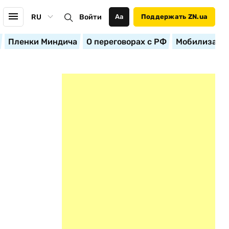
RU
Войти
Аа
Поддержать ZN.ua
Пленки Миндича
О переговорах с РФ
Мобилизация