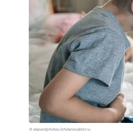
© depositphotos/izhdanov@list.ru