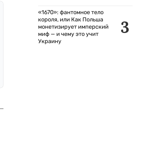
«1670»: фантомное тело
короля, или Как Польша
3
монетизирует имперский
миф — и чему это учит
Украину