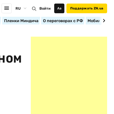
RU
Войти
Аа
Поддержать ZN.ua
Пленки Миндича
О переговорах с РФ
Мобилизация
ТНОМ