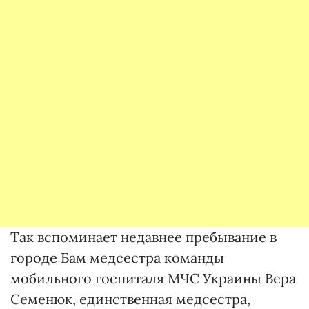
Так вспоминает недавнее пребывание в
городе Бам медсестра команды
мобильного госпиталя МЧС Украины Вера
Семенюк, единственная медсестра,